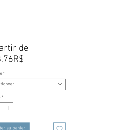
artir de
Prix
8,76R$
promotionnel
o
*
ctionner
é
*
ter au panier