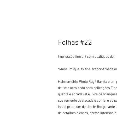
Folhas #22
Impressão fine art com qualidade de 
*Museum-quality fine art print made 
Hahnemühle Photo Rag® Baryta é um pa
de tinta otimizado para aplicações Fi
quente e agradável é livre de branquea
suavemente destacada e confere ao pap
inkjet premium de alto brilho garante 
de detalhes e cores, pretos intensos e