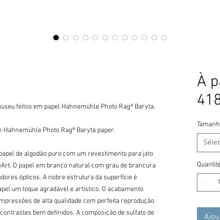
À p
41
museu feitos em papel Hahnemühle Photo Rag® Baryta.

Tamanh
on Hahnemühle Photo Rag® Baryta paper.

Séle
pel de algodão puro com um revestimento para jato 
Quantit
neArt. O papel em branco natural com grau de brancura 
dores ópticos. A nobre estrutura da superfície é 
el um toque agradável e artístico. O acabamento 
impressões de alta qualidade com perfeita reprodução 
 contrastes bem definidos. A composição de sulfato de 
Ajou