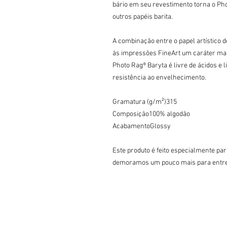
bário em seu revestimento torna o Pho
outros papéis barita.

A combinação entre o papel artístico de
às impressões FineArt um caráter mar
Photo Rag® Baryta é livre de ácidos e 
resistência ao envelhecimento.

Gramatura (g/m²)315

Composição100% algodão

AcabamentoGlossy

Este produto é feito especialmente par
demoramos um pouco mais para entreg